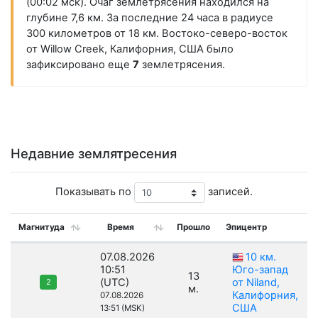
(00:02 мск). Очаг землетрясения находился на
глубине 7,6 км. За последние 24 часа в радиусе
300 километров от 18 км. Востоко-северо-восток
от Willow Creek, Калифорния, США было
зафиксировано еще
7
землетрясения.
Недавние землятресения
Показывать по
записей.
Магнитуда
Время
Прошло
Эпицентр
07.08.2026
10 км.
10:51
Юго-запад
13
(UTC)
от Niland,
2
м.
Калифорния,
07.08.2026
США
13:51 (MSK)