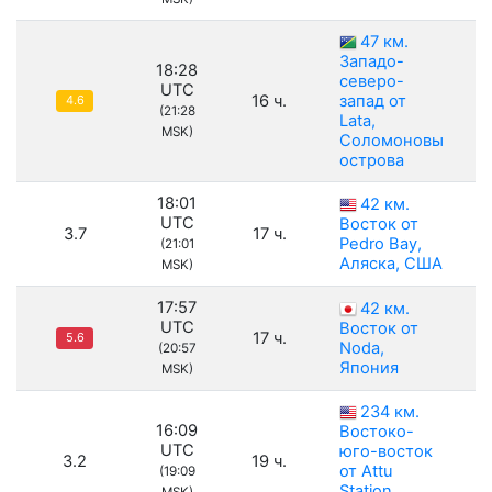
47 км.
Западо-
18:28
северо-
UTC
16 ч.
запад от
4.6
(21:28
Lata,
MSK)
Соломоновы
острова
18:01
42 км.
UTC
Восток от
3.7
17 ч.
Pedro Bay,
(21:01
Аляска, США
MSK)
17:57
42 км.
UTC
Восток от
17 ч.
5.6
Noda,
(20:57
Япония
MSK)
234 км.
16:09
Востоко-
UTC
юго-восток
3.2
19 ч.
от Attu
(19:09
Station,