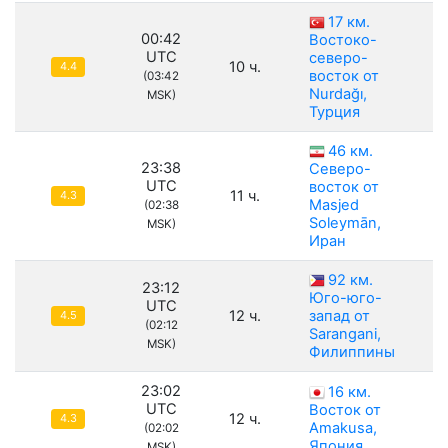
17 км.
00:42
Востоко-
UTC
северо-
10 ч.
4.4
восток от
(03:42
Nurdağı,
MSK)
Турция
46 км.
23:38
Северо-
UTC
восток от
11 ч.
4.3
Masjed
(02:38
Soleymān,
MSK)
Иран
92 км.
23:12
Юго-юго-
UTC
12 ч.
запад от
4.5
(02:12
Sarangani,
MSK)
Филиппины
23:02
16 км.
UTC
Восток от
12 ч.
4.3
Amakusa,
(02:02
Япония
MSK)