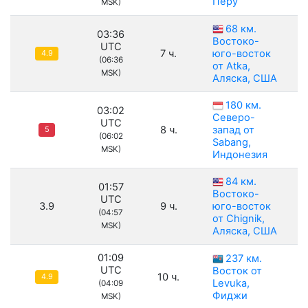
Перу
MSK)
68 км.
03:36
Востоко-
UTC
7 ч.
юго-восток
4.9
(06:36
от Atka,
MSK)
Аляска, США
180 км.
03:02
Северо-
UTC
8 ч.
запад от
5
(06:02
Sabang,
MSK)
Индонезия
84 км.
01:57
Востоко-
UTC
3.9
9 ч.
юго-восток
(04:57
от Chignik,
MSK)
Аляска, США
01:09
237 км.
UTC
Восток от
10 ч.
4.9
Levuka,
(04:09
Фиджи
MSK)