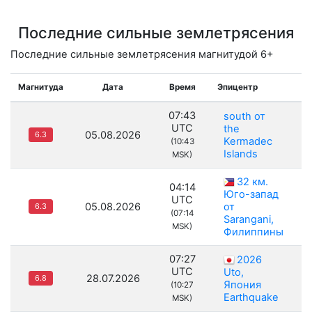
Последние сильные землетрясения
Последние сильные землетрясения магнитудой 6+
Магнитуда
Дата
Время
Эпицентр
Г
07:43
south от
UTC
the
05.08.2026
6.3
Kermadec
(10:43
Islands
MSK)
32 км.
04:14
Юго-запад
UTC
05.08.2026
от
6.3
(07:14
Sarangani,
MSK)
Филиппины
07:27
2026
UTC
Uto,
28.07.2026
6.8
Япония
(10:27
Earthquake
MSK)