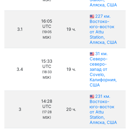
MSK)
Аляска, США
227 км.
16:05
Востоко-
UTC
юго-восток
3.1
19 ч.
от Attu
(19:05
Station,
MSK)
Аляска, США
31 км.
Северо-
15:33
северо-
UTC
3.4
19 ч.
запад от
(18:33
Covelo,
MSK)
Калифорния,
США
231 км.
14:28
Востоко-
UTC
юго-восток
3
20 ч.
от Attu
(17:28
Station,
MSK)
Аляска, США