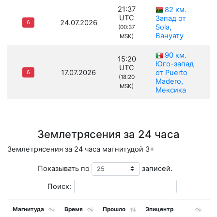
21:37
82 км.
UTC
Запад от
24.07.2026
6
Sola,
(00:37
Вануату
MSK)
90 км.
15:20
Юго-запад
UTC
17.07.2026
от Puerto
6
(18:20
Madero,
MSK)
Мексика
Землетрясения за 24 часа
Землетрясения за 24 часа магнитудой 3+
Показывать по
записей.
Поиск:
Магнитуда
Время
Прошло
Эпицентр
Г