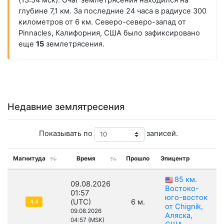
(13:54 мск). Очаг землетрясения находился на
глубине 7,1 км. За последние 24 часа в радиусе 300
километров от 6 км. Северо-северо-запад от
Pinnacles, Калифорния, США было зафиксировано
еще
15
землетрясения.
Недавние землятресения
Показывать по
записей.
Магнитуда
Время
Прошло
Эпицентр
85 км.
09.08.2026
Востоко-
01:57
юго-восток
(UTC)
6 м.
4.4
от Chignik,
09.08.2026
Аляска,
04:57 (MSK)