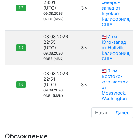
23:01
северо-
(UTC)
3 ч.
запад от
1.7
Inyokern,
09.08.2026
Калифорния,
02:01 (MSK)
США
08.08.2026
7 км.
22:55
Юго-запад
(UTC)
3 ч.
от Holtville,
1.5
Калифорния,
09.08.2026
США
01:55 (MSK)
9 км.
08.08.2026
Востоко-
22:51
юго-восток
(UTC)
3 ч.
1.6
от
09.08.2026
Mossyrock,
01:51 (MSK)
Washington
Назад
Далее
Обсуждение