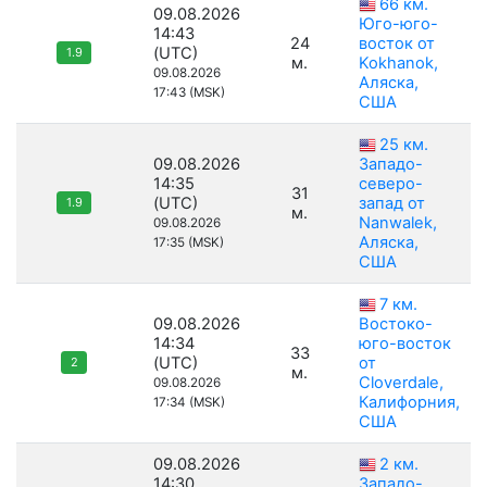
66 км.
09.08.2026
Юго-юго-
14:43
24
восток от
(UTC)
1.9
м.
Kokhanok,
09.08.2026
Аляска,
17:43 (MSK)
США
25 км.
09.08.2026
Западо-
14:35
северо-
31
(UTC)
запад от
1.9
м.
Nanwalek,
09.08.2026
Аляска,
17:35 (MSK)
США
7 км.
09.08.2026
Востоко-
14:34
юго-восток
33
(UTC)
от
2
м.
Cloverdale,
09.08.2026
Калифорния,
17:34 (MSK)
США
09.08.2026
2 км.
14:30
Западо-