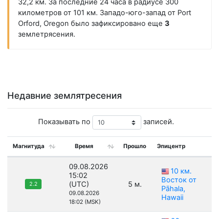
32,2 км. За последние 24 часа в радиусе 300
километров от 101 км. Западо-юго-запад от Port
Orford, Oregon было зафиксировано еще
3
землетрясения.
Недавние землятресения
Показывать по
записей.
Магнитуда
Время
Прошло
Эпицентр
09.08.2026
10 км.
15:02
Восток от
(UTC)
5 м.
2.2
Pāhala,
09.08.2026
Hawaii
18:02 (MSK)