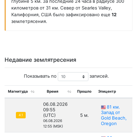
глубине 5 км. За последние 24 часа в радиусе 300
километров от 31 км. Север от Searles Valley,
Калифорния, США было зафиксировано еще
12
землетрясения.
Недавние землятресения
Показывать по
записей.
Магнитуда
Время
Прошло
Эпицентр
06.08.2026
81 км.
09:55
Запад от
(UTC)
5 м.
4.1
Gold Beach,
06.08.2026
Oregon
12:55 (MSK)