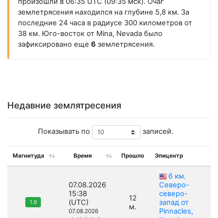
произошли в 06:35 UTC (09:35 мск). Очаг
землетрясения находился на глубине 5,8 км. За
последние 24 часа в радиусе 300 километров от
38 км. Юго-восток от Mina, Nevada было
зафиксировано еще
6
землетрясения.
Недавние землятресения
Показывать по
записей.
Магнитуда
Время
Прошло
Эпицентр
6 км.
07.08.2026
Северо-
15:38
северо-
12
(UTC)
запад от
1.9
м.
Pinnacles,
07.08.2026