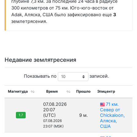
глубине 7,3 км. За последние 24 часа в радиусе
300 километров от 75 км. Юго-юго-восток от
Adak, Аляска, США было зафиксировано еще
3
землетрясения.
Недавние землятресения
Показывать по
записей.
Магнитуда
Время
Прошло
Эпицентр
07.08.2026
71 км.
20:07
Север от
(UTC)
9 м.
Chickaloon,
1.7
Аляска,
07.08.2026
США
23:07 (MSK)