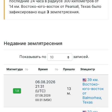
последние 24 часа в радиусе 300 километров от
14 км. Востоко-юго-восток от Pearsall, Texas было
зафиксировано еще
3
землетрясения.
Недавние землятресения
Показывать по
записей.
Магнитуда
Время
Прошло
Эпицентр
39 км.
06.08.2026
Востоко-
21:31
13
юго-восток
(UTC)
1.8
м.
от
07.08.2026
Balmorhea,
00:31 (MSK)
Texas