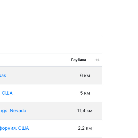
Глубина
xas
6 км
а, США
5 км
ings, Nevada
11,4 км
ифорния, США
2,2 км