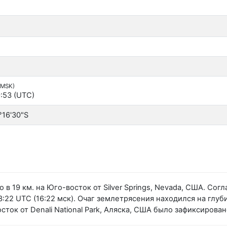
(MSK)
:53 (UTC)
°16'30"S
 в 19 км. на Юго-восток от Silver Springs, Nevada, США. С
:22 UTC (16:22 мск). Очаг землетрясения находился на глуби
сток от Denali National Park, Аляска, США было зафиксиров