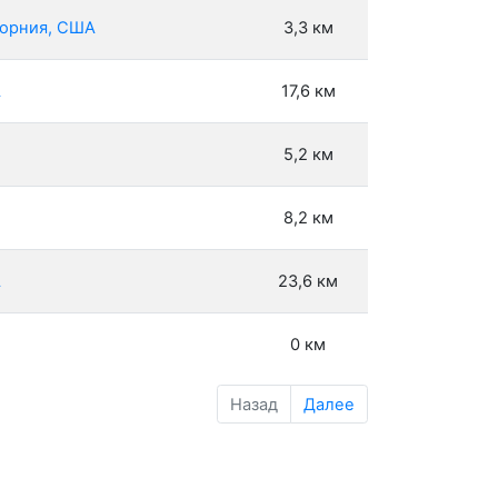
форния, США
3,3 км
А
17,6 км
5,2 км
8,2 км
А
23,6 км
0 км
Назад
Далее