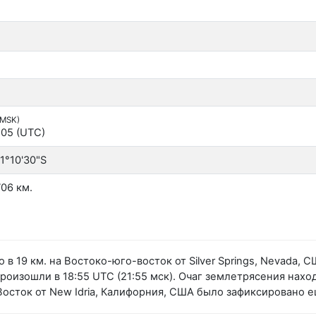
(MSK)
:05 (UTC)
1°10'30"S
06 км.
в 19 км. на Востоко-юго-восток от Silver Springs, Nevada,
изошли в 18:55 UTC (21:55 мск). Очаг землетрясения находи
 Восток от New Idria, Калифорния, США было зафиксировано 