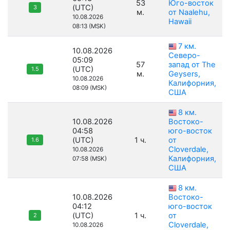
53
Юго-восток
(UTC)
3
м.
от Naalehu,
10.08.2026
Hawaii
08:13 (MSK)
7 км.
10.08.2026
Северо-
05:09
57
запад от The
(UTC)
1.5
м.
Geysers,
10.08.2026
Калифорния,
08:09 (MSK)
США
8 км.
10.08.2026
Востоко-
04:58
юго-восток
(UTC)
1 ч.
от
1.6
Cloverdale,
10.08.2026
Калифорния,
07:58 (MSK)
США
8 км.
10.08.2026
Востоко-
04:12
юго-восток
(UTC)
1 ч.
от
2
Cloverdale,
10.08.2026