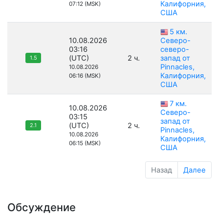
Калифорния,
07:12 (MSK)
США
5 км.
10.08.2026
Северо-
03:16
северо-
(UTC)
2 ч.
запад от
1.5
Pinnacles,
10.08.2026
Калифорния,
06:16 (MSK)
США
7 км.
10.08.2026
Северо-
03:15
запад от
(UTC)
2 ч.
2.1
Pinnacles,
10.08.2026
Калифорния,
06:15 (MSK)
США
Назад
Далее
Обсуждение