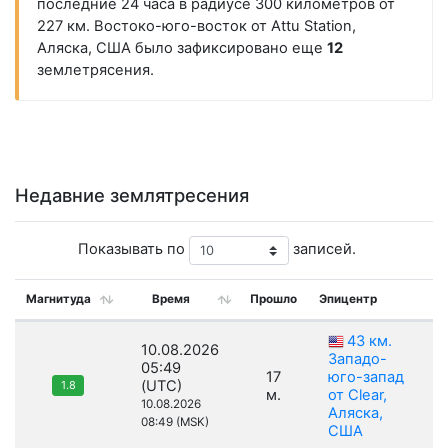
последние 24 часа в радиусе 300 километров от
227 км. Востоко-юго-восток от Attu Station,
Аляска, США было зафиксировано еще
12
землетрясения.
Недавние землятресения
Показывать по
записей.
Магнитуда
Время
Прошло
Эпицентр
43 км.
10.08.2026
Западо-
05:49
17
юго-запад
(UTC)
1.8
м.
от Clear,
10.08.2026
Аляска,
08:49 (MSK)
США