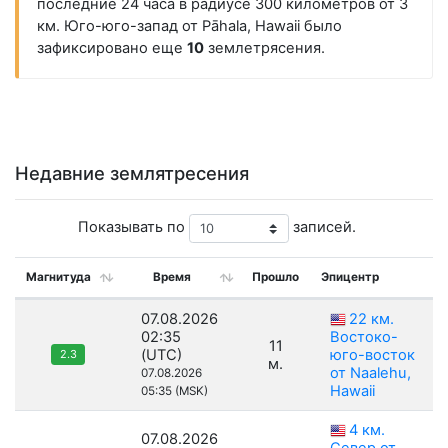
последние 24 часа в радиусе 300 километров от 3
км. Юго-юго-запад от Pāhala, Hawaii было
зафиксировано еще
10
землетрясения.
Недавние землятресения
Показывать по
записей.
Магнитуда
Время
Прошло
Эпицентр
07.08.2026
22 км.
02:35
Востоко-
11
(UTC)
юго-восток
2.3
м.
от Naalehu,
07.08.2026
Hawaii
05:35 (MSK)
4 км.
07.08.2026