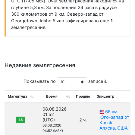
UTC (17:05 мск). Очаг землетрясения находился на
глубине 5,3 км. За последние 24 часа в радиусе
300 километров от 9 км. Северо-запад от
Georgetown, Idaho было зафиксировано еще
1
землетрясения.
Недавние землятресения
Показывать по
записей.
Магнитуда
Время
Прошло
Эпицентр
08.08.2026
66 км.
01:52
Юго-запад от
(UTC)
2 ч.
1.8
Karluk,
08.08.2026
Аляска, США
04:52 (MSK)