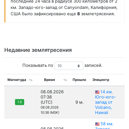
последние 24 часа в радиусе 300 километров от 2
км. Западо-юго-запад от Canyondam, Калифорния,
США было зафиксировано еще
8
землетрясения.
Недавние землятресения
Показывать по
записей.
Магнитуда
Время
Прошло
Эпицентр
08.08.2026
14 км.
07:38
Юго-юго-
(UTC)
9 м.
запад от
1.8
Volcano,
08.08.2026
Hawaii
10:38 (MSK)
58 км.