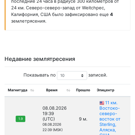
последние 24 часа в радиусе 300 километров от
24 км. Северо-северо-запад от Weitchpec,
Калифорния, США было зафиксировано еще
4
землетрясения.
Недавние землятресения
Показывать по
записей.
Магнитуда
Время
Прошло
Эпицентр
11 км.
08.08.2026
Востоко-
19:39
северо-
(UTC)
9 м.
восток от
1.9
Sterling,
08.08.2026
Аляска,
22:39 (MSK)