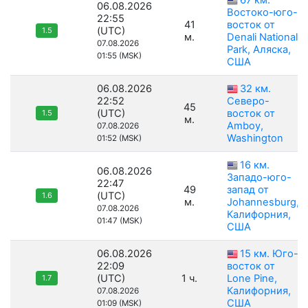
67 км.
06.08.2026
Востоко-юго-
22:55
41
восток от
(UTC)
1.5
м.
Denali National
07.08.2026
Park, Аляска,
01:55 (MSK)
США
06.08.2026
32 км.
22:52
Северо-
45
(UTC)
восток от
1.5
м.
Amboy,
07.08.2026
Washington
01:52 (MSK)
16 км.
06.08.2026
Западо-юго-
22:47
49
запад от
(UTC)
1.6
м.
Johannesburg,
07.08.2026
Калифорния,
01:47 (MSK)
США
06.08.2026
15 км. Юго-
22:09
восток от
(UTC)
1 ч.
Lone Pine,
1.7
Калифорния,
07.08.2026
США
01:09 (MSK)