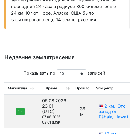
землетрясения находился на глубине 3,8 км. За
последние 24 часа в радиусе 300 километров от
24 км. Юг от Hope, Аляска, США было
зафиксировано еще
14
землетрясения.
Недавние землятресения
Показывать по
записей.
Магнитуда
Время
Прошло
Эпицентр
06.08.2026
23:01
2 км. Юго-
36
(UTC)
запад от
1.7
м.
Pāhala, Hawaii
07.08.2026
02:01 (MSK)