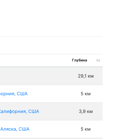
Глубина
29,1 км
ифорния, США
5 км
, Калифорния, США
3,9 км
 Аляска, США
5 км