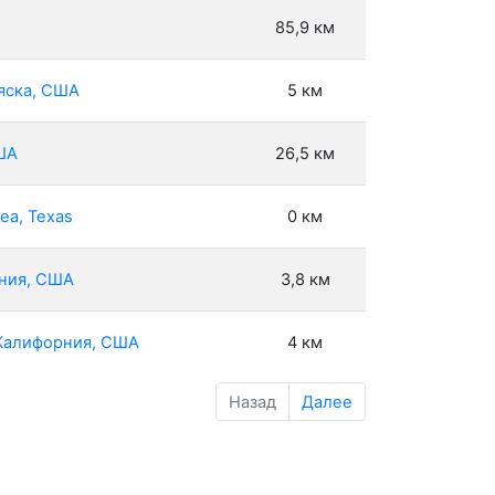
85,9 км
ляска, США
5 км
США
26,5 км
ea, Texas
0 км
рния, США
3,8 км
, Калифорния, США
4 км
Назад
Далее