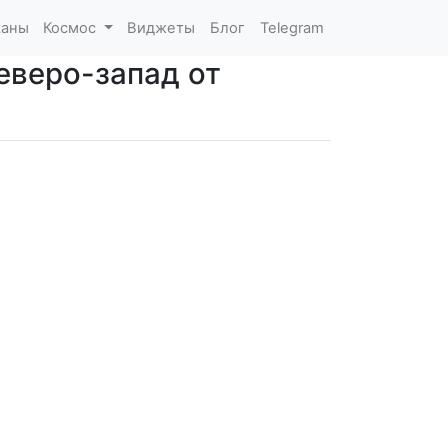
каны
Космос
Виджеты
Блог
Telegram
еверо-запад от