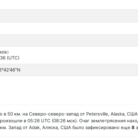
(MSK)
:36 (UTC)
6°42'46"N
в 50 км. на Северо-северо-запад от Petersville, Alaska, С
изошли в 05:26 UTC (08:26 мск). Очаг землетрясения наход
 км. Запад от Adak, Аляска, США было зафиксировано еще
8
з