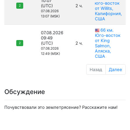
10:07
юго-восток
(UTC)
2 ч.
2
от Willits,
07.08.2026
Калифорния,
13:07 (MSK)
США
66 км.
07.08.2026
Юго-восток
09:49
от King
(UTC)
2 ч.
2
Salmon,
07.08.2026
Аляска,
12:49 (MSK)
США
Назад
Далее
Обсуждение
Почувствовали это землетрясение? Расскажите нам!