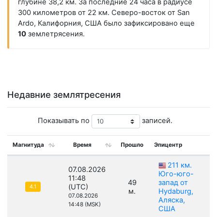
глубине 38,2 км. За последние 24 часа в радиусе
300 километров от 22 км. Северо-восток от San
Ardo, Калифорния, США было зафиксировано еще
10
землетрясения.
Недавние землятресения
Показывать по
записей.
Магнитуда
Время
Прошло
Эпицентр
211 км.
07.08.2026
Юго-юго-
11:48
49
запад от
(UTC)
4.1
м.
Hydaburg,
07.08.2026
Аляска,
14:48 (MSK)
США