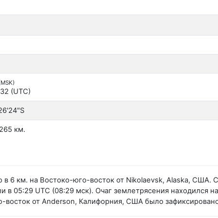
 (MSK)
:32 (UTC)
26'24"S
265 км.
в 6 км. на Востоко-юго-восток от Nikolaevsk, Alaska, США
в 05:29 UTC (08:29 мск). Очаг землетрясения находился на 
го-восток от Anderson, Калифорния, США было зафиксирова