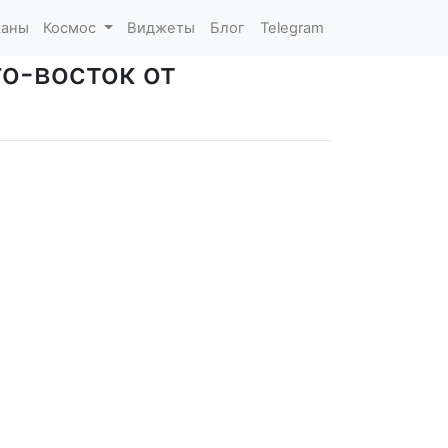
каны
Космос
Виджеты
Блог
Telegram
го-восток от