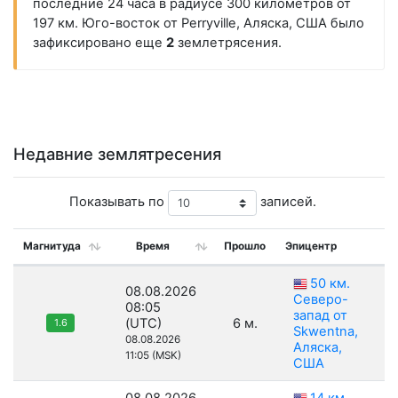
последние 24 часа в радиусе 300 километров от
197 км. Юго-восток от Perryville, Аляска, США было
зафиксировано еще
2
землетрясения.
Недавние землятресения
Показывать по
записей.
Магнитуда
Время
Прошло
Эпицентр
50 км.
08.08.2026
Северо-
08:05
запад от
(UTC)
6 м.
1.6
Skwentna,
08.08.2026
Аляска,
11:05 (MSK)
США