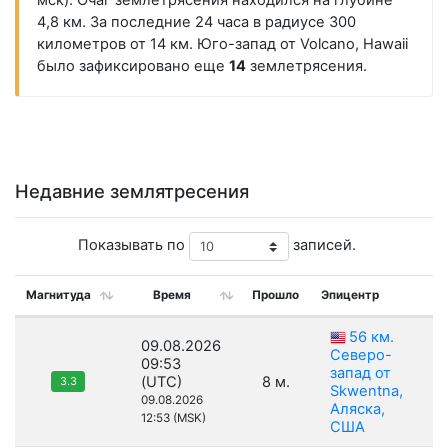
мск). Очаг землетрясения находился на глубине
4,8 км. За последние 24 часа в радиусе 300
километров от 14 км. Юго-запад от Volcano, Hawaii
было зафиксировано еще
14
землетрясения.
Недавние землятресения
Показывать по
записей.
Магнитуда
Время
Прошло
Эпицентр
56 км.
09.08.2026
Северо-
09:53
запад от
(UTC)
8 м.
3.3
Skwentna,
09.08.2026
Аляска,
12:53 (MSK)
США