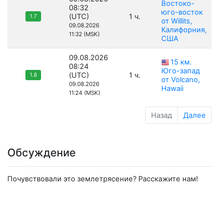
Востоко-
08:32
юго-восток
(UTC)
1 ч.
1.7
от Willits,
09.08.2026
Калифорния,
11:32 (MSK)
США
09.08.2026
15 км.
08:24
Юго-запад
(UTC)
1 ч.
1.8
от Volcano,
09.08.2026
Hawaii
11:24 (MSK)
Назад
Далее
Обсуждение
Почувствовали это землетрясение? Расскажите нам!