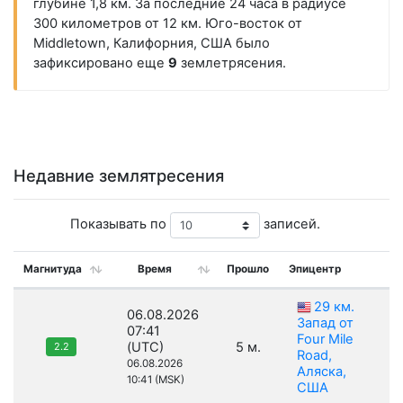
глубине 1,8 км. За последние 24 часа в радиусе
300 километров от 12 км. Юго-восток от
Middletown, Калифорния, США было
зафиксировано еще
9
землетрясения.
Недавние землятресения
Показывать по
записей.
Магнитуда
Время
Прошло
Эпицентр
29 км.
06.08.2026
Запад от
07:41
Four Mile
(UTC)
5 м.
2.2
Road,
06.08.2026
Аляска,
10:41 (MSK)
США