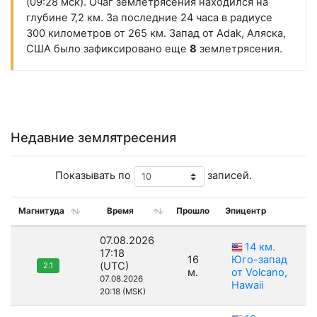
(09:28 мск). Очаг землетрясения находился на
глубине 7,2 км. За последние 24 часа в радиусе
300 километров от 265 км. Запад от Adak, Аляска,
США было зафиксировано еще
8
землетрясения.
Недавние землятресения
Показывать по
записей.
Магнитуда
Время
Прошло
Эпицентр
07.08.2026
14 км.
17:18
16
Юго-запад
(UTC)
2.1
м.
от Volcano,
07.08.2026
Hawaii
20:18 (MSK)