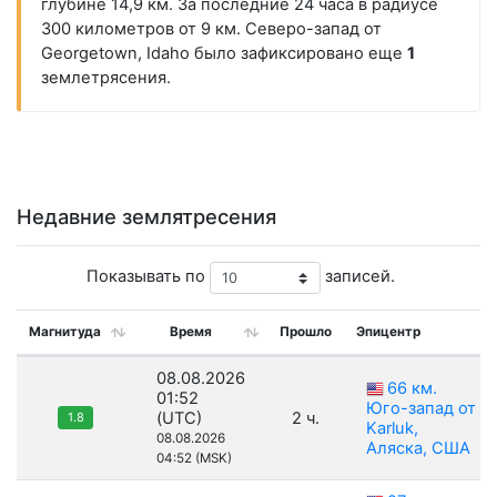
глубине 14,9 км. За последние 24 часа в радиусе
300 километров от 9 км. Северо-запад от
Georgetown, Idaho было зафиксировано еще
1
землетрясения.
Недавние землятресения
Показывать по
записей.
Магнитуда
Время
Прошло
Эпицентр
08.08.2026
66 км.
01:52
Юго-запад от
(UTC)
2 ч.
1.8
Karluk,
08.08.2026
Аляска, США
04:52 (MSK)