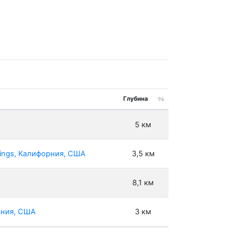
Глубина
5 км
rings, Калифорния, США
3,5 км
8,1 км
рния, США
3 км