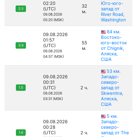
02:20
Юго-юго-
32
(UTC)
запад от
2.5
м.
River Road,
09.08.2026
Washington
05:20 (MSK)
84 км.
09.08.2026
Востоко-
01:57
55
юго-восток
(UTC)
3.9
м.
от Chignik,
09.08.2026
Аляска,
04:57 (MSK)
США
53 км.
09.08.2026
Западо-
00:31
северо-
(UTC)
2 ч.
запад от
1.5
Skwentna,
09.08.2026
Аляска,
03:31 (MSK)
США
5 км.
09.08.2026
Западо-
00:28
северо-
(UTC)
2 ч.
запад от The
1.6