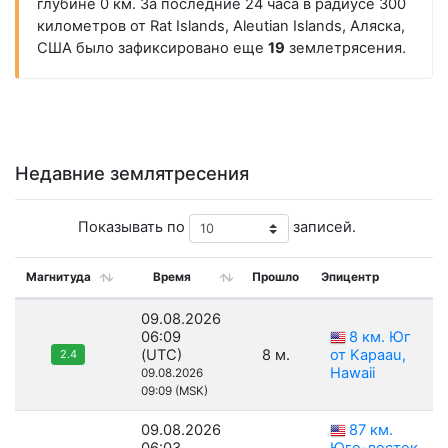
глубине 0 км. За последние 24 часа в радиусе 300
километров от Rat Islands, Aleutian Islands, Аляска,
США было зафиксировано еще
19
землетрясения.
Недавние землятресения
Показывать по
записей.
Магнитуда
Время
Прошло
Эпицентр
09.08.2026
06:09
8 км. Юг
(UTC)
8 м.
от Kapaau,
2.4
Hawaii
09.08.2026
09:09 (MSK)
09.08.2026
87 км.