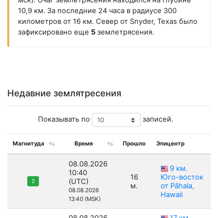
мск). Очаг землетрясения находился на глубине
10,9 км. За последние 24 часа в радиусе 300
километров от 16 км. Север от Snyder, Texas было
зафиксировано еще
5
землетрясения.
Недавние землятресения
Показывать по
записей.
Магнитуда
Время
Прошло
Эпицентр
08.08.2026
9 км.
10:40
16
Юго-восток
(UTC)
2
м.
от Pāhala,
08.08.2026
Hawaii
13:40 (MSK)