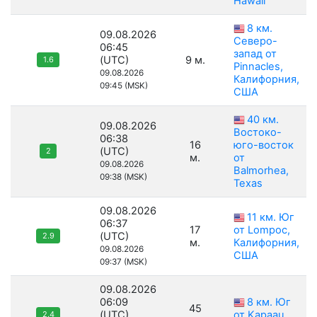
Hawaii
8 км.
09.08.2026
Северо-
06:45
запад от
(UTC)
9 м.
1.6
Pinnacles,
09.08.2026
Калифорния,
09:45 (MSK)
США
40 км.
09.08.2026
Востоко-
06:38
16
юго-восток
(UTC)
2
м.
от
09.08.2026
Balmorhea,
09:38 (MSK)
Texas
09.08.2026
11 км. Юг
06:37
17
от Lompoc,
(UTC)
2.9
м.
Калифорния,
09.08.2026
США
09:37 (MSK)
09.08.2026
06:09
8 км. Юг
45
(UTC)
от Kapaau,
2.4