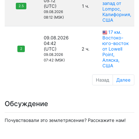
05:12
запад от
(UTC)
1 ч.
2.5
Lompoc,
09.08.2026
Калифорния,
08:12 (MSK)
США
17 км.
09.08.2026
Востоко-
04:42
юго-восток
(UTC)
2 ч.
от Lowell
2
Point,
09.08.2026
Аляска,
07:42 (MSK)
США
Назад
Далее
Обсуждение
Почувствовали это землетрясение? Расскажите нам!