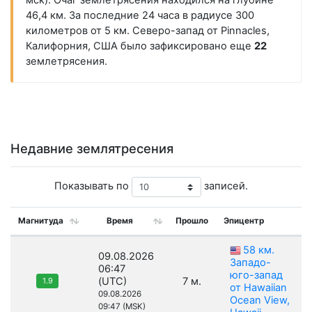
мск). Очаг землетрясения находился на глубине
46,4 км. За последние 24 часа в радиусе 300
километров от 5 км. Северо-запад от Pinnacles,
Калифорния, США было зафиксировано еще
22
землетрясения.
Недавние землятресения
Показывать по
записей.
Магнитуда
Время
Прошло
Эпицентр
58 км.
09.08.2026
Западо-
06:47
юго-запад
(UTC)
7 м.
1.9
от Hawaiian
09.08.2026
Ocean View,
09:47 (MSK)