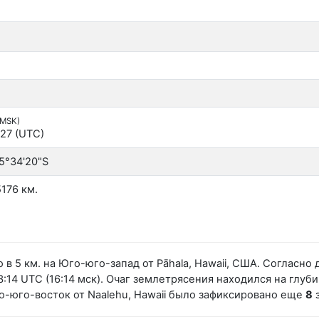
(MSK)
:27 (UTC)
5°34'20"S
176 км.
 в 5 км. на Юго-юго-запад от Pāhala, Hawaii, США. Соглас
14 UTC (16:14 мск). Очаг землетрясения находился на глубин
ко-юго-восток от Naalehu, Hawaii было зафиксировано еще
8
з