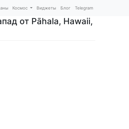
каны
Космос
Виджеты
Блог
Telegram
пад от Pāhala, Hawaii,