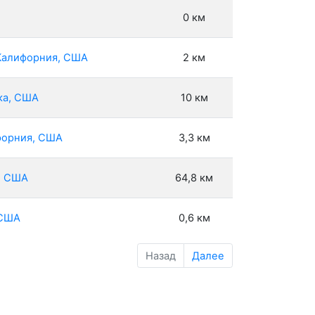
0 км
 Калифорния, США
2 км
ка, США
10 км
ифорния, США
3,3 км
а, США
64,8 км
 США
0,6 км
Назад
Далее