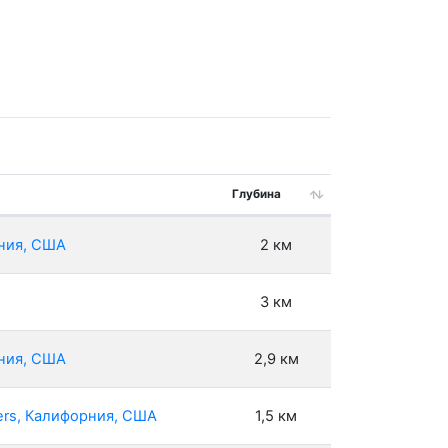
Глубина
рния, США
2 км
3 км
рния, США
2,9 км
ers, Калифорния, США
1,5 км