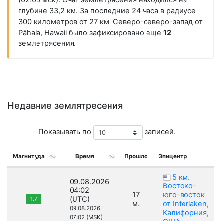
(02:06 мск). Очаг землетрясения находился на
глубине 33,2 км. За последние 24 часа в радиусе
300 километров от 27 км. Северо-северо-запад от
Pāhala, Hawaii было зафиксировано еще
12
землетрясения.
Недавние землятресения
Показывать по
записей.
Магнитуда
Время
Прошло
Эпицентр
5 км.
09.08.2026
Востоко-
04:02
17
юго-восток
(UTC)
1.7
м.
от Interlaken,
09.08.2026
Калифорния,
07:02 (MSK)