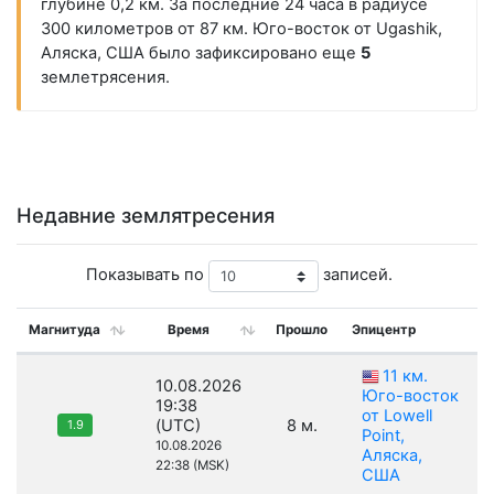
глубине 0,2 км. За последние 24 часа в радиусе
300 километров от 87 км. Юго-восток от Ugashik,
Аляска, США было зафиксировано еще
5
землетрясения.
Недавние землятресения
Показывать по
записей.
Магнитуда
Время
Прошло
Эпицентр
11 км.
10.08.2026
Юго-восток
19:38
от Lowell
(UTC)
8 м.
1.9
Point,
10.08.2026
Аляска,
22:38 (MSK)
США