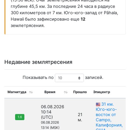
(15:30 мск). Очаг землетрясения находился на
глубине 45,5 км. За последние 24 часа в радиусе
300 километров от 7 км. Юго-юго-запад от Pāhala,
Hawaii было зафиксировано еще
12
землетрясения.
Недавние землятресения
Показывать по
записей.
Магнитуда
Время
Прошло
Эпицентр
31 км.
06.08.2026
Юго-юго-
10:14
21
восток от
(UTC)
1.6
м.
Campo,
06.08.2026
Калифорния,
13:14 (MSK)