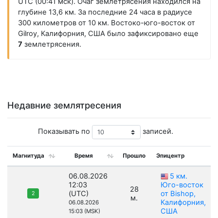
UTC (00:41 мск). Очаг землетрясения находился на
глубине 13,6 км. За последние 24 часа в радиусе
300 километров от 10 км. Востоко-юго-восток от
Gilroy, Калифорния, США было зафиксировано еще
7
землетрясения.
Недавние землятресения
Показывать по
записей.
Магнитуда
Время
Прошло
Эпицентр
06.08.2026
5 км.
12:03
Юго-восток
28
(UTC)
от Bishop,
2
м.
Калифорния,
06.08.2026
США
15:03 (MSK)