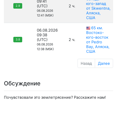
09:41
юго-запад
(UTC)
2 ч.
2.9
от Skwentna,
06.08.2026
Аляска,
12:41 (MSK)
США
65 км.
06.08.2026
Востоко-
09:38
юго-восток
(UTC)
2 ч.
3.8
от Pedro
06.08.2026
Bay, Аляска,
12:38 (MSK)
США
Назад
Далее
Обсуждение
Почувствовали это землетрясение? Расскажите нам!