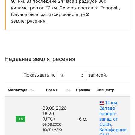
9,1 км. За последние 24 часа в радиусе 300
километров от 77 км. Северо-восток от Tonopah,
Nevada было зафиксировано еще
2
землетрясения.
Недавние землятресения
Показывать по
записей.
Магнитуда
Время
Прошло
Эпицентр
12 км.
09.08.2026
Западо-
16:29
северо-
(UTC)
6 м.
запад от
1.5
Cobb,
09.08.2026
Калифорния,
19:29 (MSK)