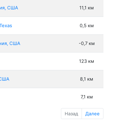
ния, США
11,1 км
 Texas
0,5 км
рния, США
-0,7 км
123 км
 США
8,1 км
7,1 км
Назад
Далее