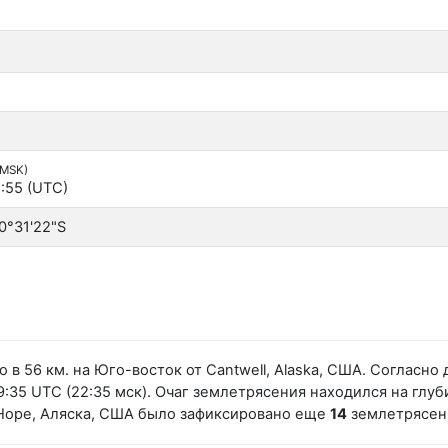
(MSK)
:55 (UTC)
0°31'22"S
 в 56 км. на Юго-восток от Cantwell, Alaska, США. Соглас
:35 UTC (22:35 мск). Очаг землетрясения находился на глуби
 Hope, Аляска, США было зафиксировано еще
14
землетрясен