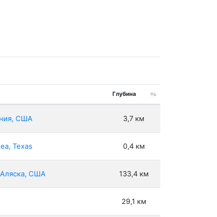
Глубина
рния, США
3,7 км
ea, Texas
0,4 км
, Аляска, США
133,4 км
29,1 км