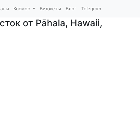
каны
Космос
Виджеты
Блог
Telegram
ток от Pāhala, Hawaii,