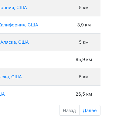
ифорния, США
5 км
, Калифорния, США
3,9 км
 Аляска, США
5 км
85,9 км
ляска, США
5 км
США
26,5 км
Назад
Далее