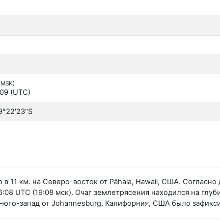
 (MSK)
:09 (UTC)
9°22'23"S
 в 11 км. на Северо-восток от Pāhala, Hawaii, США. Соглас
:08 UTC (19:08 мск). Очаг землетрясения находился на глуби
о-юго-запад от Johannesburg, Калифорния, США было зафик