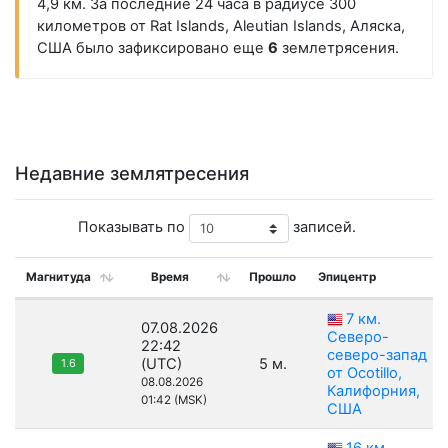
4,9 км. За последние 24 часа в радиусе 300
километров от Rat Islands, Aleutian Islands, Аляска,
США было зафиксировано еще
6
землетрясения.
Недавние землятресения
Показывать по
записей.
Магнитуда
Время
Прошло
Эпицентр
7 км.
07.08.2026
Северо-
22:42
северо-запад
(UTC)
5 м.
1.6
от Ocotillo,
08.08.2026
Калифорния,
01:42 (MSK)
США