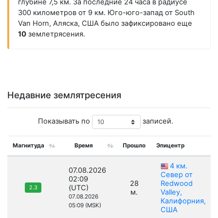
глубине 7,5 км. За последние 24 часа в радиусе
300 километров от 9 км. Юго-юго-запад от South
Van Horn, Аляска, США было зафиксировано еще
10
землетрясения.
Недавние землятресения
Показывать по
записей.
Магнитуда
Время
Прошло
Эпицентр
4 км.
07.08.2026
Север от
02:09
28
Redwood
(UTC)
2.3
м.
Valley,
07.08.2026
Калифорния,
05:09 (MSK)
США