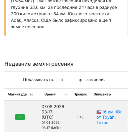
(15:54 мск). Очаг землетрясения находился на
глубине 63,6 км. За последние 24 часа в радиусе
300 километров от 64 км. Юго-юго-восток от
Adak, Аляска, США было зафиксировано еще
1
землетрясения.
Недавние землятресения
Показывать по
записей.
Магнитуда
Время
Прошло
Эпицентр
07.08.2026
03:17
16 км. Юг
(UTC)
1 ч.
от Toyah,
1.6
Texas
07.08.2026
06:17 (MSK)