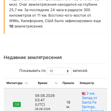
мск). Очаг землетрясения находился на глубине
25,7 км. За последние 24 часа в радиусе 300
километров от 11 км. Востоко-юго-восток от
Willits, Калифорния, США было зафиксировано еще
10
землетрясения.
Недавние землятресения
Показывать по
записей.
Магнитуда
Время
Прошло
Эпицентр
2 км.
09.08.2026
Запад от
03:47
18
Santa Fe
(UTC)
1.8
м.
Springs,
09.08.2026