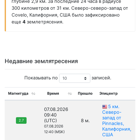
глубине 2,9 км. За последние 24 часа в радиусе
300 километров от 31 км. Северо-северо-запад от
Covelo, Калифорния, США было зафиксировано
еще
4
землетрясения.
Недавние землятресения
Показывать по
записей.
Магнитуда
Время
Прошло
Эпицентр
5 км.
07.08.2026
Северо-
09:40
запад от
(UTC)
8 м.
2.7
Pinnacles,
07.08.2026
Калифорния,
12:40 (MSK)
США