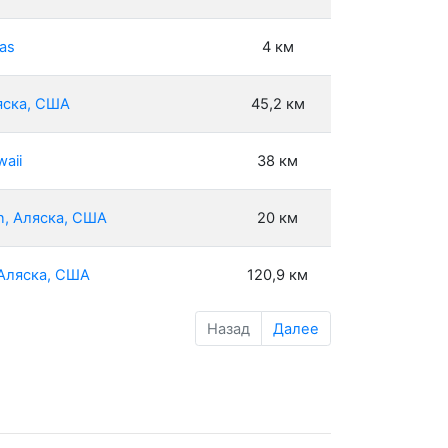
xas
4 км
ляска, США
45,2 км
aii
38 км
on, Аляска, США
20 км
 Аляска, США
120,9 км
Назад
Далее