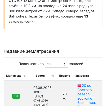
UTC (08:12 мск). Очаг землетрясения находился на
глубине 19,3 км. За последние 24 часа в радиусе
300 километров от 7 км. Западо-северо-запад от
Balmorhea, Texas было зафиксировано еще
13
землетрясения.
Недавние землятресения
Показывать по
записей.
Магнитуда
Время
Прошло
Эпицентр
20 км.
07.08.2026
Востоко-
18:01
28
северо-
(UTC)
1.6
м.
восток от
07.08.2026
Balmorhea,
21:01 (MSK)