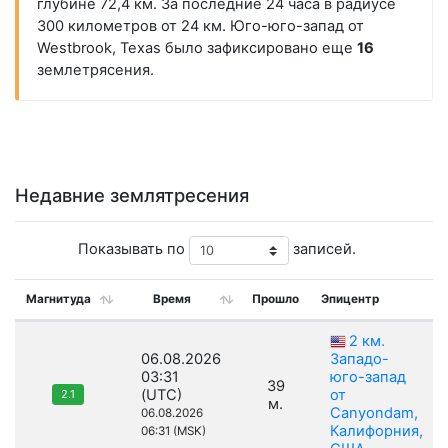
глубине 72,4 км. За последние 24 часа в радиусе
300 километров от 24 км. Юго-юго-запад от
Westbrook, Texas было зафиксировано еще
16
землетрясения.
Недавние землятресения
Показывать по
записей.
Магнитуда
Время
Прошло
Эпицентр
2 км.
06.08.2026
Западо-
03:31
юго-запад
39
(UTC)
от
2.1
м.
Canyondam,
06.08.2026
Калифорния,
06:31 (MSK)