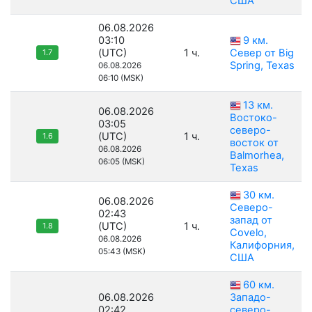
США
06.08.2026
03:10
9 км.
(UTC)
1 ч.
Север от Big
1.7
Spring, Texas
06.08.2026
06:10 (MSK)
13 км.
06.08.2026
Востоко-
03:05
северо-
(UTC)
1 ч.
1.6
восток от
06.08.2026
Balmorhea,
06:05 (MSK)
Texas
30 км.
06.08.2026
Северо-
02:43
запад от
(UTC)
1 ч.
1.8
Covelo,
06.08.2026
Калифорния,
05:43 (MSK)
США
60 км.
06.08.2026
Западо-
02:42
северо-