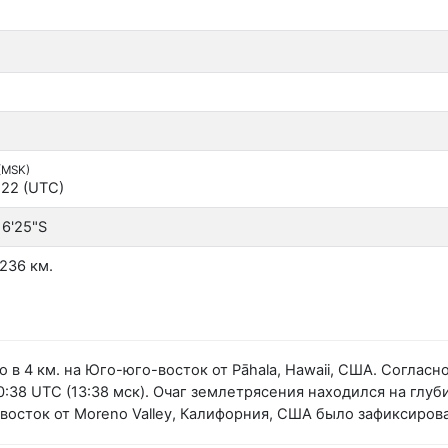
 (MSK)
:22 (UTC)
16'25"S
236 км.
 в 4 км. на Юго-юго-восток от Pāhala, Hawaii, США. Согла
38 UTC (13:38 мск). Очаг землетрясения находился на глубин
-восток от Moreno Valley, Калифорния, США было зафиксиро