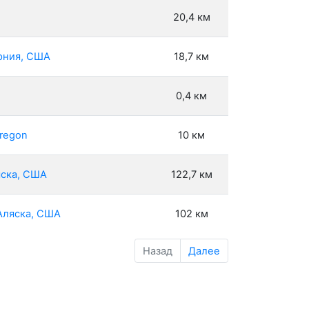
20,4 км
рния, США
18,7 км
0,4 км
Oregon
10 км
яска, США
122,7 км
 Аляска, США
102 км
Назад
Далее