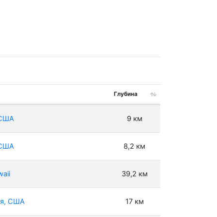
Глубина
 США
9 км
 США
8,2 км
aii
39,2 км
ия, США
17 км