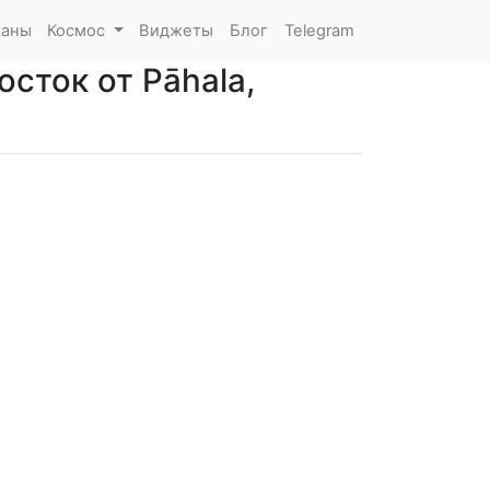
каны
Космос
Виджеты
Блог
Telegram
сток от Pāhala,