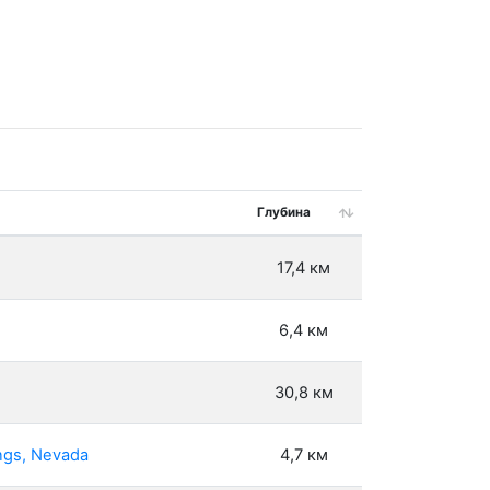
Глубина
17,4 км
6,4 км
30,8 км
ngs, Nevada
4,7 км