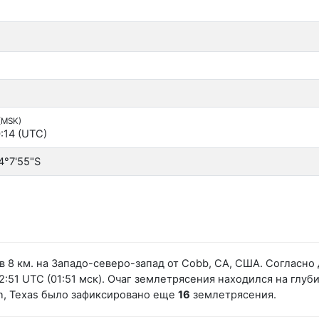
 (MSK)
:14 (UTC)
4°7'55"S
в 8 км. на Западо-северо-запад от Cobb, CA, США. Соглас
51 UTC (01:51 мск). Очаг землетрясения находился на глубин
an, Texas было зафиксировано еще
16
землетрясения.