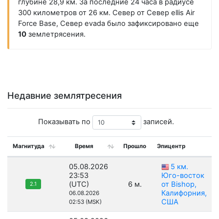
глубине 28,9 км. За последние 24 часа в радиусе
300 километров от 26 км. Север от Север ellis Air
Force Base, Север evada было зафиксировано еще
10
землетрясения.
Недавние землятресения
Показывать по
записей.
Магнитуда
Время
Прошло
Эпицентр
05.08.2026
5 км.
23:53
Юго-восток
(UTC)
6 м.
от Bishop,
2.1
Калифорния,
06.08.2026
США
02:53 (MSK)