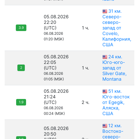
31 км.
05.08.2026
Северо-
22:20
северо-
(UTC)
1 ч.
запад от
3.9
Covelo,
06.08.2026
Калифорния,
01:20 (MSK)
США
05.08.2026
24 км.
22:05
Юго-юго-
(UTC)
1 ч.
запад от
2
Silver Gate,
06.08.2026
Montana
01:05 (MSK)
05.08.2026
51 км.
21:24
Юго-восток
(UTC)
2 ч.
от Egegik,
1.9
Аляска,
06.08.2026
США
00:24 (MSK)
12 км.
05.08.2026
Востоко-
20:50
северо-