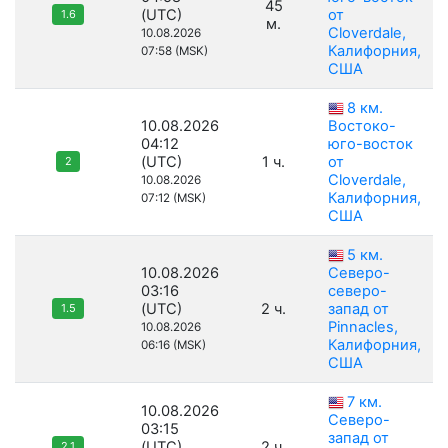
45
(UTC)
от
1.6
м.
Cloverdale,
10.08.2026
Калифорния,
07:58 (MSK)
США
8 км.
10.08.2026
Востоко-
04:12
юго-восток
(UTC)
1 ч.
от
2
Cloverdale,
10.08.2026
Калифорния,
07:12 (MSK)
США
5 км.
10.08.2026
Северо-
03:16
северо-
(UTC)
2 ч.
запад от
1.5
Pinnacles,
10.08.2026
Калифорния,
06:16 (MSK)
США
7 км.
10.08.2026
Северо-
03:15
запад от
(UTC)
2 ч.
2.1