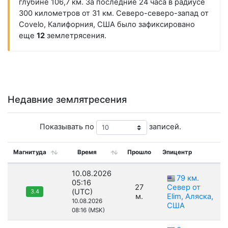
глубине 106,7 км. За последние 24 часа в радиусе
300 километров от 31 км. Северо-северо-запад от
Covelo, Калифорния, США было зафиксировано
еще
12
землетрясения.
Недавние землятресения
Показывать по
записей.
Магнитуда
Время
Прошло
Эпицентр
10.08.2026
79 км.
05:16
27
Север от
(UTC)
3.4
м.
Elim, Аляска,
10.08.2026
США
08:16 (MSK)