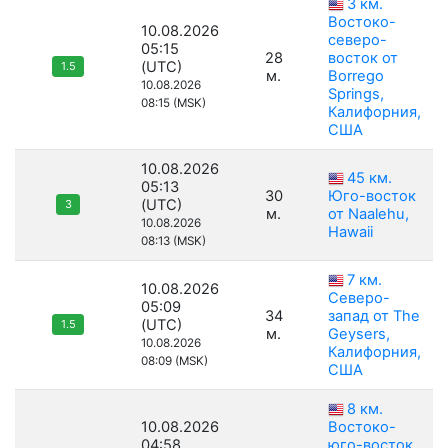
3 км.
Востоко-
10.08.2026
северо-
05:15
28
восток от
(UTC)
1.5
м.
Borrego
10.08.2026
Springs,
08:15 (MSK)
Калифорния,
США
10.08.2026
45 км.
05:13
30
Юго-восток
(UTC)
3
м.
от Naalehu,
10.08.2026
Hawaii
08:13 (MSK)
7 км.
10.08.2026
Северо-
05:09
34
запад от The
(UTC)
1.5
м.
Geysers,
10.08.2026
Калифорния,
08:09 (MSK)
США
8 км.
10.08.2026
Востоко-
04:58
юго-восток