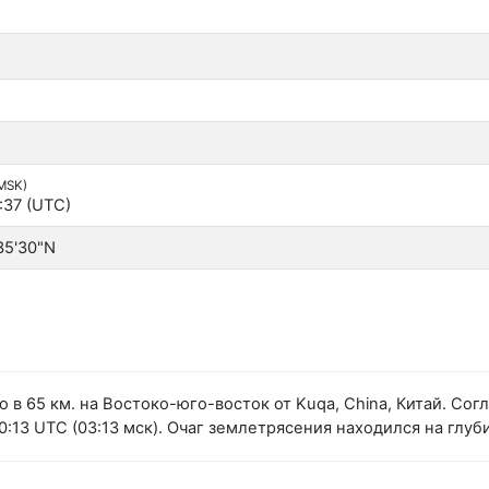
(MSK)
:37 (UTC)
35'30"N
 в 65 км. на Востоко-юго-восток от Kuqa, China, Китай. С
:13 UTC (03:13 мск). Очаг землетрясения находился на глуби