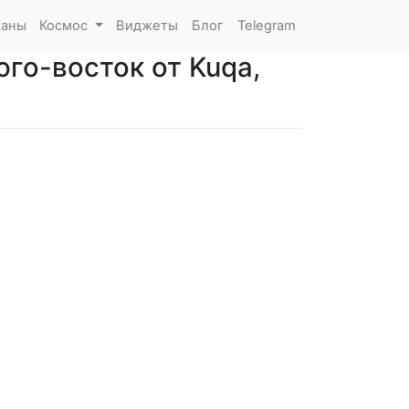
каны
Космос
Виджеты
Блог
Telegram
юго-восток от Kuqa,